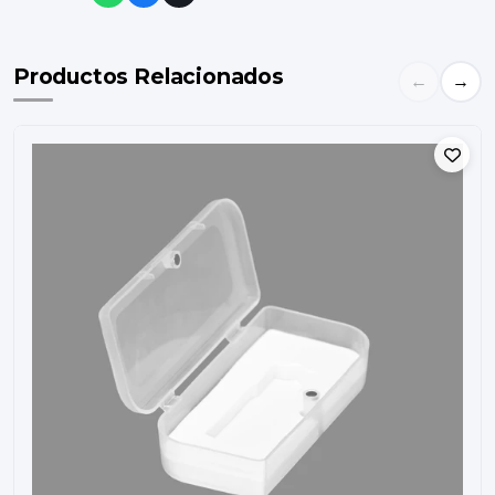
Productos Relacionados
←
→