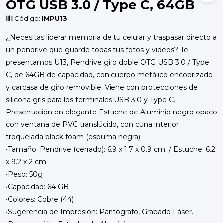
OTG USB 3.0 / Type C, 64GB
Código:
IMPU13
¿Necesitas liberar memoria de tu celular y traspasar directo a
un pendrive que guarde todas tus fotos y videos? Te
presentamos U13, Pendrive giro doble OTG USB 3.0 / Type
C, de 64GB de capacidad, con cuerpo metálico encobrizado
y carcasa de giro removible. Viene con protecciones de
silicona gris para los terminales USB 3.0 y Type C.
Presentación en elegante Estuche de Aluminio negro opaco
con ventana de PVC translúcido, con cuna interior
troquelada black foam (espuma negra).
•Tamaño: Pendrive (cerrado): 6.9 x 1.7 x 0.9 cm. / Estuche: 6.2
x 9.2 x 2 cm.
•Peso: 50g
•Capacidad: 64 GB
•Colores: Cobre (44)
•Sugerencia de Impresión: Pantógrafo, Grabado Láser.