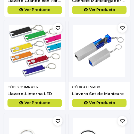
Llavero Grande con Porta-Foto Acrílico
Connect Multicargador 4 en 1 de Bamboo con llavero.
Ver Producto
Ver Producto
CÓDIGO: IMPK26
CÓDIGO: IMPB8
Llavero-Linterna LED
Llavero Set de Manicure
Ver Producto
Ver Producto