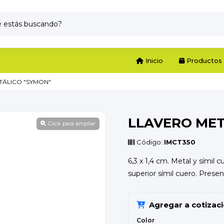
Inicio
Productos
TÁLICO "SYMON"
LLAVERO MET
Click para ampliar
Código:
IMCT350
6,3 x 1,4 cm. Metal y símil c
superior símil cuero. Presen
Agregar a cotizac
Color