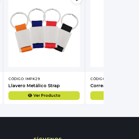
CÓDIGO: IMPK29
CÓDIGO: IMZ387
Llavero Metálico Strap
Correa para celular W
Ver Producto
Ver Produc