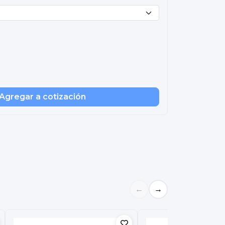
Agregar a cotización
←
→