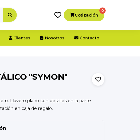
0
Cotización
Clientes
Nosotros
Contacto
ÁLICO "SYMON"
uero. Llavero plano con detalles en la parte
tación en caja de regalo.
ión