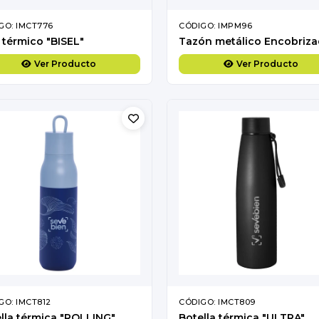
GO: IMCT776
CÓDIGO: IMPM96
térmico "BISEL"
Ver Producto
Ver Producto
GO: IMCT812
CÓDIGO: IMCT809
lla térmica "ROLLING"
Botella térmica "ULTRA"