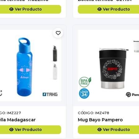
Ver Producto
Ver Producto
GO: IMZ227
CÓDIGO: IMZ478
lla Madagascar
Mug Bayo Pampero
Ver Producto
Ver Producto