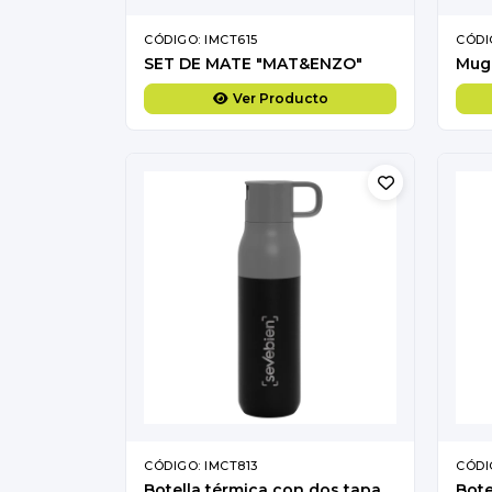
CÓDIGO: IMCT615
CÓDI
SET DE MATE "MAT&ENZO"
Mug 
Ver Producto
CÓDIGO: IMCT813
CÓDI
Botella térmica con dos tapas "ROLLING TOP"
Bote