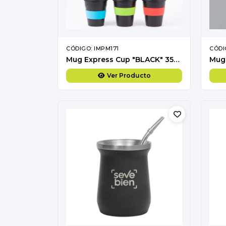
CÓDIGO: IMPM171
CÓDI
Mug Express Cup "BLACK" 356cc con banda silicona
Ver Producto