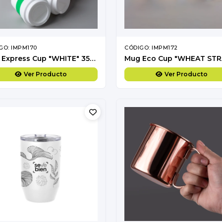
GO: IMPM170
CÓDIGO: IMPM172
Mug Express Cup "WHITE" 356cc con banda silicona
Ver Producto
Ver Producto