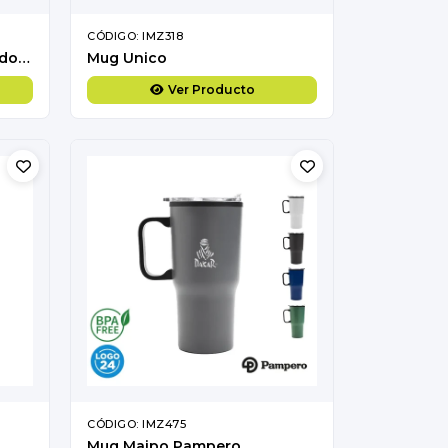
CÓDIGO: IMZ318
Tazón metálico Encobrizado "COPPER" 1/2 L
Mug Unico
Ver Producto
CÓDIGO: IMZ475
Mug Maipo Pampero