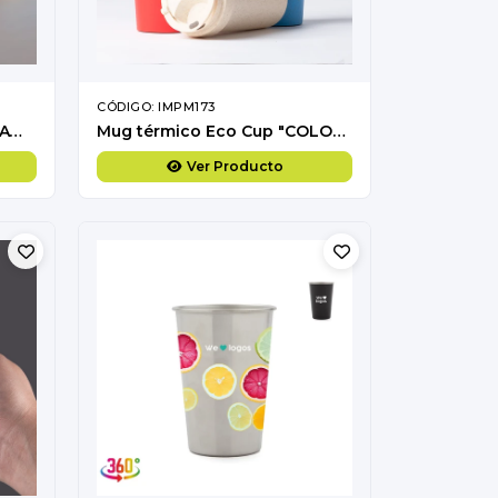
CÓDIGO: IMPM173
Mug Eco Cup "WHEAT STRAW" 355cc con banda silicona
Mug térmico Eco Cup "COLOR WHEAT" 360cc
Ver Producto