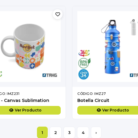
GO: IMZ231
CÓDIGO: IMZ27
- Canvas Sublimation
Botella Circuit
Ver Producto
Ver Producto
1
2
3
4
›