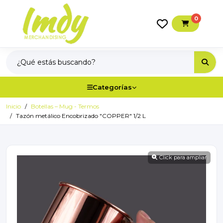
0
Categorías
Inicio
Botellas – Mug - Termos
Tazón metálico Encobrizado "COPPER" 1/2 L
Click para ampliar