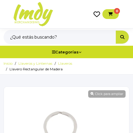
0
Categorías
Inicio
Llaveros y Linternas
Llaveros
Llavero Rectangular de Madera
Click para ampliar