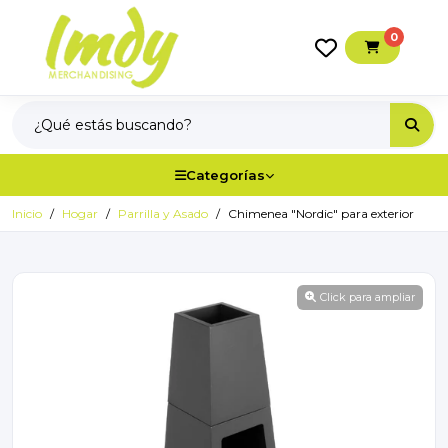
0
Categorías
Inicio
Hogar
Parrilla y Asado
Chimenea "Nordic" para exterior
Click para ampliar