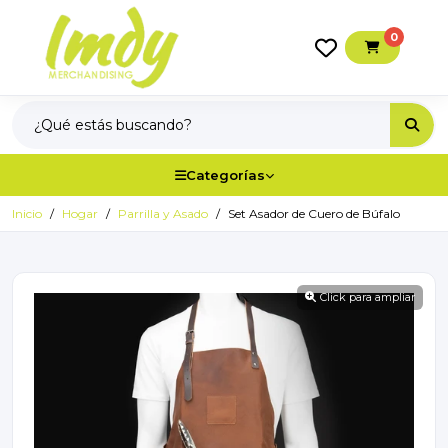
0
Categorías
Inicio
Hogar
Parrilla y Asado
Set Asador de Cuero de Búfalo
Click para ampliar