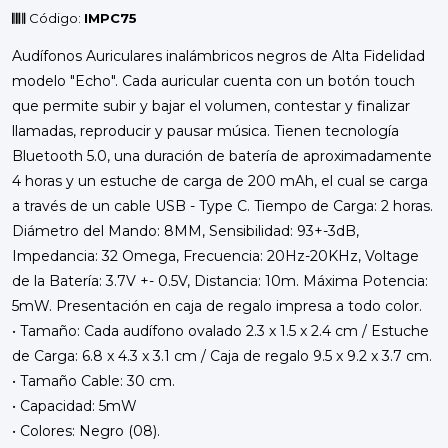
Código:
IMPC75
Audífonos Auriculares inalámbricos negros de Alta Fidelidad
modelo "Echo". Cada auricular cuenta con un botón touch
que permite subir y bajar el volumen, contestar y finalizar
llamadas, reproducir y pausar música. Tienen tecnología
Bluetooth 5.0, una duración de batería de aproximadamente
4 horas y un estuche de carga de 200 mAh, el cual se carga
a través de un cable USB - Type C. Tiempo de Carga: 2 horas.
Diámetro del Mando: 8MM, Sensibilidad: 93+-3dB,
Impedancia: 32 Omega, Frecuencia: 20Hz-20KHz, Voltage
de la Batería: 3.7V +- 0.5V, Distancia: 10m. Máxima Potencia:
5mW. Presentación en caja de regalo impresa a todo color.
• Tamaño: Cada audífono ovalado 2.3 x 1.5 x 2.4 cm / Estuche
de Carga: 6.8 x 4.3 x 3.1 cm / Caja de regalo 9.5 x 9.2 x 3.7 cm.
• Tamaño Cable: 30 cm.
• Capacidad: 5mW
• Colores: Negro (08).