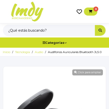
0
Categorías
Inicio
Tecnología
Audio
Audífonos Auriculares Bluetooth JL5.0
Click para ampliar