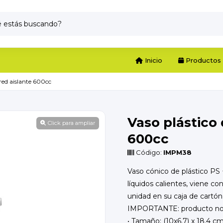
Inicio
Productos
red aislante 600cc
Vaso plástico
Click para ampliar
600cc
Código:
IMPM38
Vaso cónico de plástico PS 
líquidos calientes, viene c
unidad en su caja de cartón
IMPORTANTE: producto no ap
• Tamaño: (10x6.7) x 18.4 cm