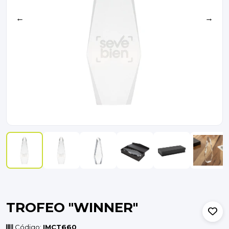
←
→
TROFEO "WINNER"
Código:
IMCT660