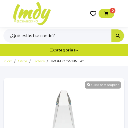
0
Categorías
Inicio
Otros
Trofeos
TROFEO "WINNER"
Click para ampliar