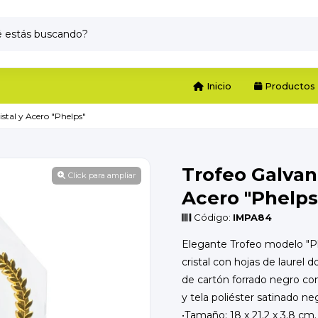
Inicio
Productos
stal y Acero "Phelps"
Trofeo Galvan
Click para ampliar
Acero "Phelps
Código:
IMPA84
Elegante Trofeo modelo "Ph
cristal con hojas de laurel 
de cartón forrado negro co
y tela poliéster satinado ne
•Tamaño: 18 x 21.2 x 3.8 cm. 