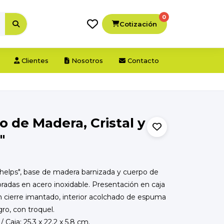
0
Cotización
Clientes
Nosotros
Contacto
o de Madera, Cristal y
"
elps", base de madera barnizada y cuerpo de
doradas en acero inoxidable. Presentación en caja
n cierre imantado, interior acolchado de espuma
gro, con troquel.
/ Caja: 25.3 x 22.2 x 5.8 cm.