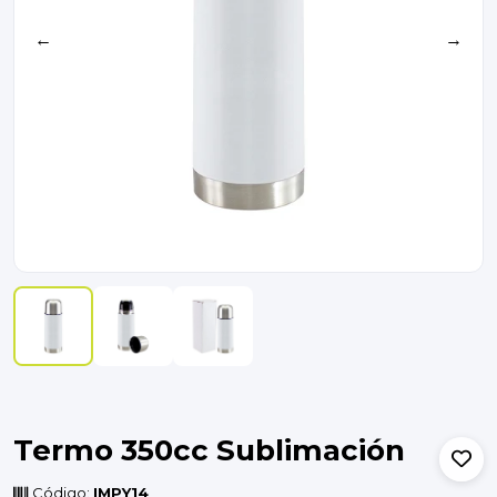
←
→
Termo 350cc Sublimación
Código:
IMPY14