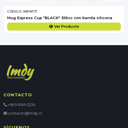
CÓDIGO: IMPM171
Mug Express Cup "BLACK" 356cc con banda silicona
Ver Producto
CONTACTO
+56 9 6149 2234
contacto@imdy.cl
SÍGUENOS