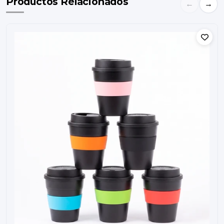
Productos Relacionados
←
→