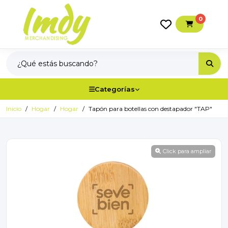
0
Categorías
Inicio
Hogar
Hogar
Tapón para botellas con destapador "TAP"
Click para ampliar