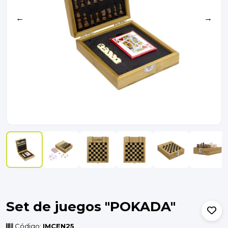
←
→
Set de juegos "POKADA"
Código:
IMCEN25