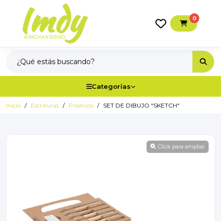
0
Categorías
Inicio
Escrituras
Plásticos
SET DE DIBUJO "SKETCH"
Click para ampliar