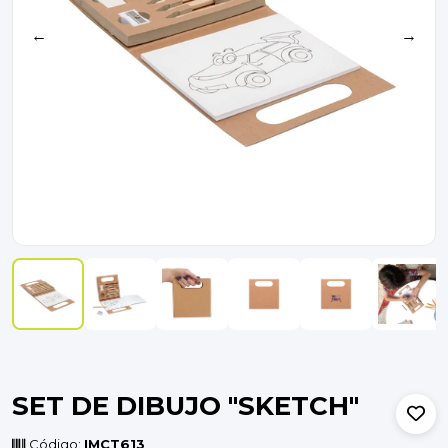
←
→
SET DE DIBUJO "SKETCH"
Código:
IMCT613