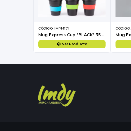
CÓDIGO: IMPM171
CÓDIGO:
Mug Express Cup "BLACK" 356cc con banda silicona
Ver Producto