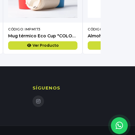
CÓDIGO: IMPM173
CÓDIGO: IMPD5
Mug térmico Eco Cup "COLOR WHEAT" 360cc
Almohada Cervical
Ver Producto
Ver Produc
SÍGUENOS