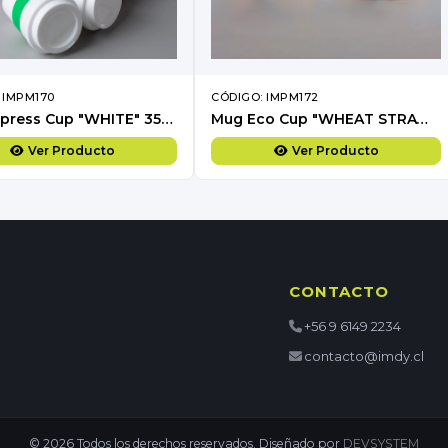
 IMPM170
CÓDIGO: IMPM172
Mug Express Cup "WHITE" 356cc con banda silicona
Mug Eco Cup "WHEAT STRAW" 355cc con banda silicona
Ver Producto
Ver Producto
CONTACTO
+56 9 6149 2234
contacto@imdy.cl
© 2026 Todos los derechos reservados. Diseñado por
DEVSYSTEM