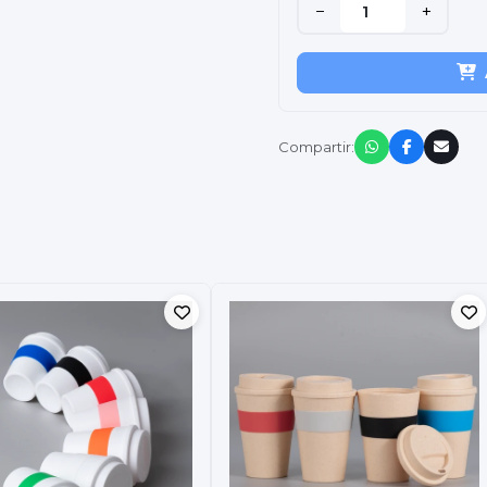
−
+
Compartir: