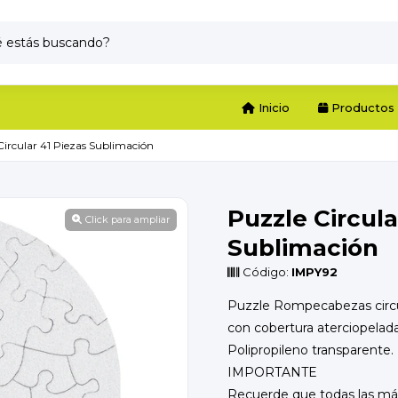
Inicio
Productos
Circular 41 Piezas Sublimación
Puzzle Circula
Click para ampliar
Sublimación
Código:
IMPY92
Puzzle Rompecabezas circu
con cobertura aterciopelad
Polipropileno transparente.
IMPORTANTE
Recuerde que todas las máq