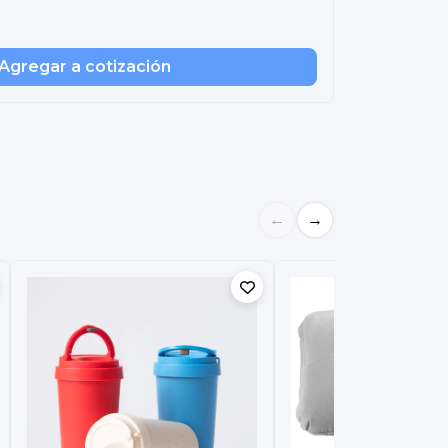
Agregar a cotización
←
→