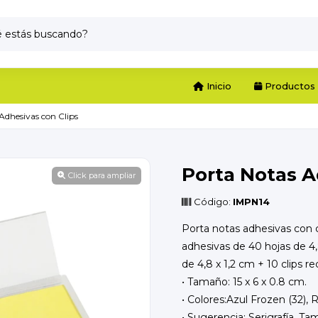
Inicio
Productos
Adhesivas con Clips
Porta Notas A
Click para ampliar
Código:
IMPN14
Porta notas adhesivas con c
adhesivas de 40 hojas de 4,
de 4,8 x 1,2 cm + 10 clips r
• Tamaño: 15 x 6 x 0.8 cm.
• Colores:Azul Frozen (32), R
• Sugerencia: Serigrafía, Ta