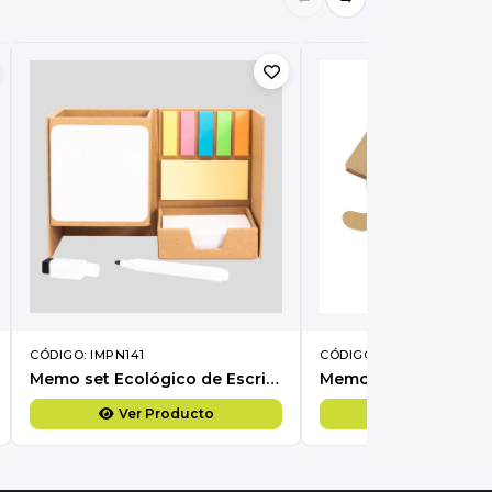
CÓDIGO: IMPN141
CÓDIGO: IMPN63
Memo set Ecológico de Escritorio "RIGUS".
Memo Set Ecológico
Ver Producto
Ver Produc