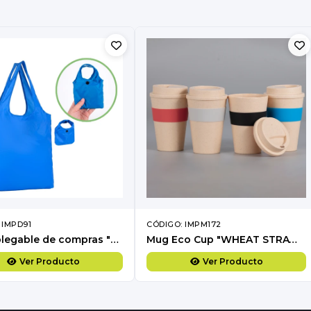
 IMPD91
CÓDIGO: IMPM172
Bolsa plegable de compras "ROOM"
Mug Eco Cup "WHEAT STRAW" 355cc con banda silicona
Ver Producto
Ver Producto