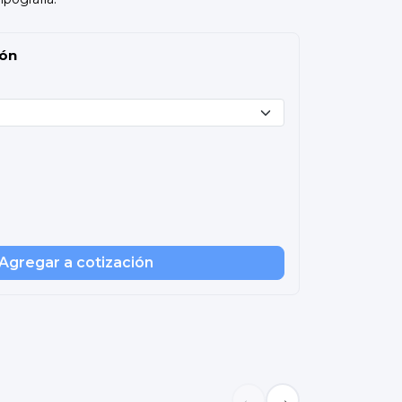
ión
Agregar a cotización
←
→