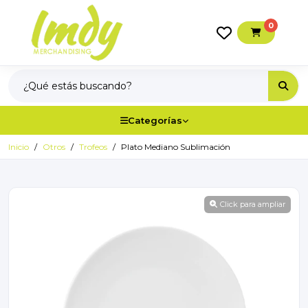
0
Categorías
Inicio
Otros
Trofeos
Plato Mediano Sublimación
Click para ampliar