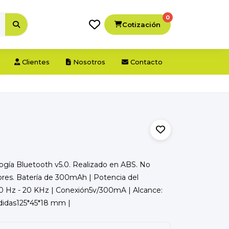
0
Cotización
Clientes
Nosotros
Contacto
logía Bluetooth v5.0. Realizado en ABS. No
bres. Batería de 300mAh | Potencia del
20 Hz - 20 KHz | Conexión5v/300mA | Alcance:
didas125*45*18 mm |