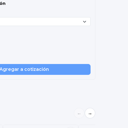
ión
Agregar a cotización
←
→