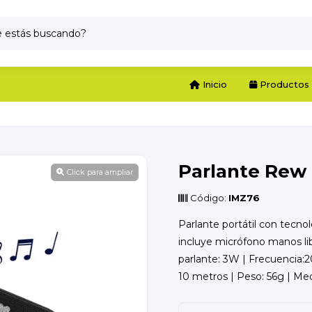
Inicio
Productos
Parlante Rew
Click para ampliar
Código:
IMZ76
Parlante portátil con tecno
incluye micrófono manos li
parlante: 3W | Frecuencia:
10 metros | Peso: 56g | Me