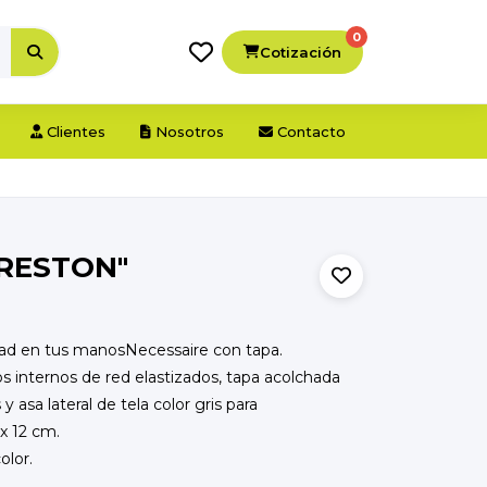
0
Cotización
Clientes
Nosotros
Contacto
PRESTON"
dad en tus manosNecessaire con tapa.
os internos de red elastizados, tapa acolchada
 y asa lateral de tela color gris para
 x 12 cm.
olor.