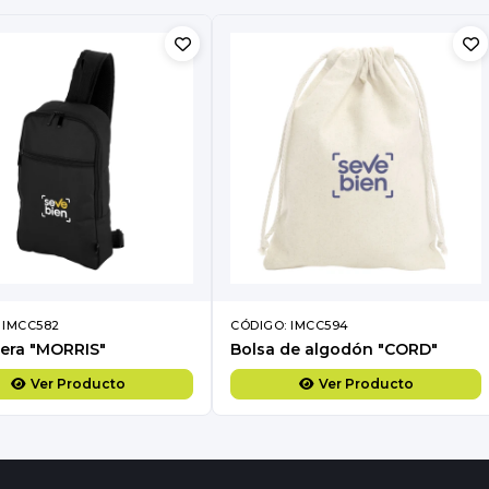
 IMCC582
CÓDIGO: IMCC594
era "MORRIS"
Bolsa de algodón "CORD"
Ver Producto
Ver Producto