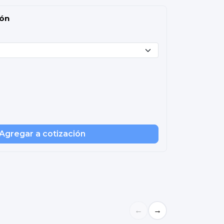
ión
Agregar a cotización
←
→