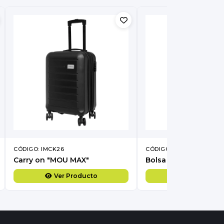
CÓDIGO: IMCK26
CÓDIGO: IMCC592
Carry on "MOU MAX"
Bolsa de algodón y y
Ver Producto
Ver Produc