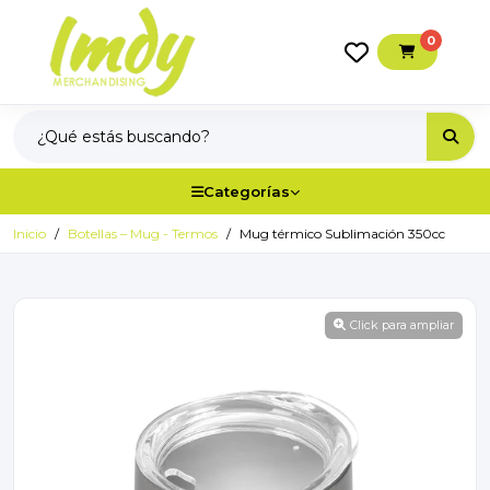
0
Categorías
Inicio
Botellas – Mug - Termos
Mug térmico Sublimación 350cc
Click para ampliar