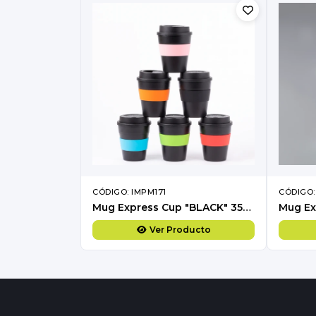
CÓDIGO: IMPM171
CÓDIGO:
Mug Express Cup "BLACK" 356cc con banda silicona
Ver Producto