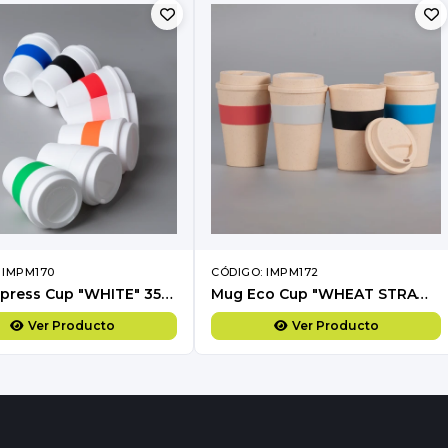
 IMPM170
CÓDIGO: IMPM172
Mug Express Cup "WHITE" 356cc con banda silicona
Mug Eco Cup "WHEAT STRAW" 355cc con banda silicona
Ver Producto
Ver Producto