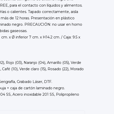
EE, para el contacto con líquidos y alimentos.
 frías o calientes. Tapado correctamente, aisla
or más de 12 horas. Presentación en plástico
laminado negro. PRECAUCIÓN: no usar en horno
ebidas gaseosas.
cm. x Ø inferior 7 cm. x H14.2 cm. / Caja: 9.5 x
02), Rojo (03), Naranjo (04), Amarillo (05), Verde
, Café (10), Verde claro (15), Rosado (22), Morado
erigrafía, Grabado Láser, DTF.
buja + caja de cartón laminado negro.
304 SS, Acero inoxidable 201 SS, Polipropileno