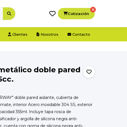
0
Cotización
Clientes
Nosotros
Contacto
metálico doble pared
cc.
WAY" doble pared aislante, cubierta de
mate, interior Acero inoxidable 304 SS, exterior
pacidad 355ml. Incluye tapa rosca de
ificador y argolla de silicona negra anti-
or, cuenta con goma de silicona negra anti-