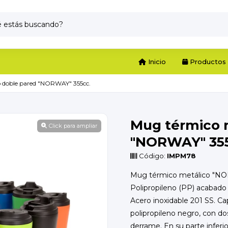
Inicio
Productos
o doble pared "NORWAY" 355cc.
Mug térmico 
Click para ampliar
"NORWAY" 355
Código:
IMPM78
Mug térmico metálico "NOR
Polipropileno (PP) acabado 
Acero inoxidable 201 SS. Ca
polipropileno negro, con dos
derrame. En su parte inferi