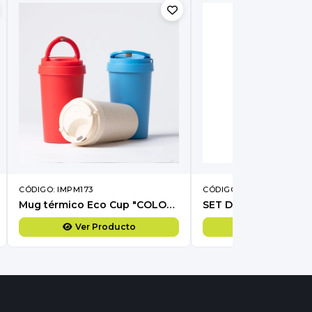
CÓDIGO: IMPM173
CÓDIGO: IMCT615
Mug térmico Eco Cup "COLOR WHEAT" 360cc
SET DE MATE "MAT&
Ver Producto
Ver Produc