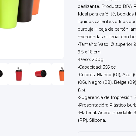
deslizante. Producto BPA FR
Ideal para café, té, bebidas
líquidos calientes o fríos p
burbuja + caja de cartón 
microondas ni llenar con b
•Tamaño: Vaso: Ø superior 9 
9.5 x 16 cm.
•Peso: 200g
•Capacidad: 355 cc
•Colores: Blanco (01), Azul (
(06), Negro (08), Beige (09)
(25).
•Sugerencia de Impresión: S
•Presentación: Plástico bur
•Material: Acero inoxidable 
(PP), Silicona.