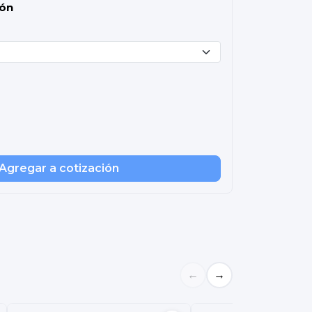
ión
Agregar a cotización
←
→