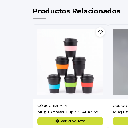
Productos Relacionados
CÓDIGO: IMPM171
CÓDIGO:
Mug Express Cup "BLACK" 356cc con banda silicona
Ver Producto