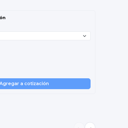
ión
Agregar a cotización
←
→