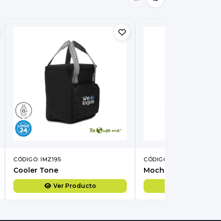
CÓDIGO: IMZ195
CÓDIGO: IMZ405
Cooler Tone
Mochila Sack
Ver Producto
Ver Produc