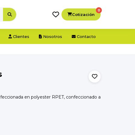
0
Cotización
Clientes
Nosotros
Contacto
s
feccionada en polyester RPET, confeccionado a