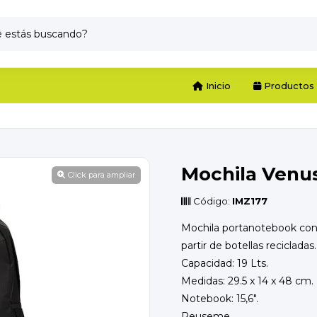
Inicio
Productos
Mochila Venu
Click para ampliar
Código:
IMZ177
Mochila portanotebook con
partir de botellas recicladas.
Capacidad: 19 Lts.
Medidas: 29.5 x 14 x 48 cm.
Notebook: 15,6".
Reuseme.