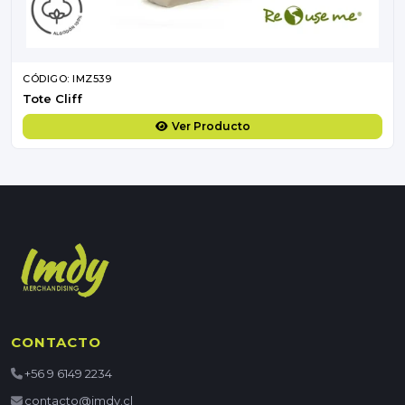
CÓDIGO: IMZ539
Tote Cliff
Ver Producto
CONTACTO
+56 9 6149 2234
contacto@imdy.cl