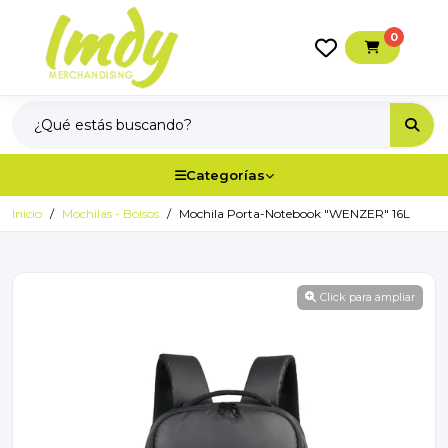
0
Categorías
Inicio
Mochilas - Bolsos
Mochila Porta-Notebook "WENZER" 16L
Click para ampliar