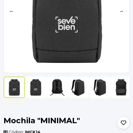
←
→
Mochila "MINIMAL"
Código:
IMCK14