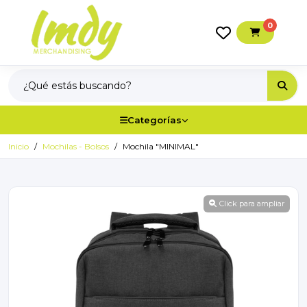
0
Categorías
Inicio
Mochilas - Bolsos
Mochila "MINIMAL"
Click para ampliar