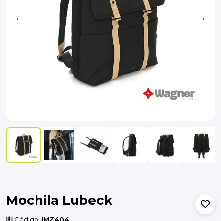
←
→
Mochila Lubeck
Código:
IMZ404