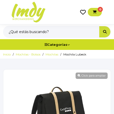
0
Categorías
Inicio
Mochilas - Bolsos
Mochilas
Mochila Lubeck
Click para ampliar