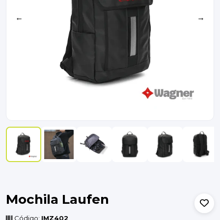
←
→
Mochila Laufen
Código:
IMZ402