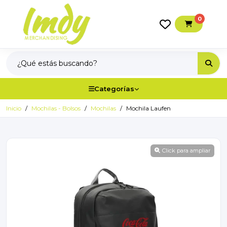
0
Categorías
Inicio
Mochilas - Bolsos
Mochilas
Mochila Laufen
Click para ampliar