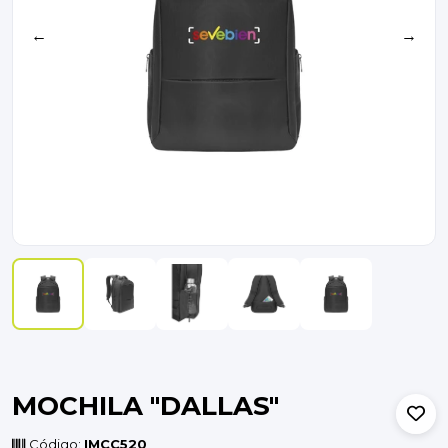
←
→
MOCHILA "DALLAS"
Código:
IMCC520