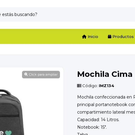
Inicio
Productos
Mochila Cima
Click para ampliar
Código:
IMZ134
Mochila confeccionada en 
principal portanotebook con 
compartimiento lateral mes
Capacidad: 14 Litros.
Notebook: 15".
Tahg