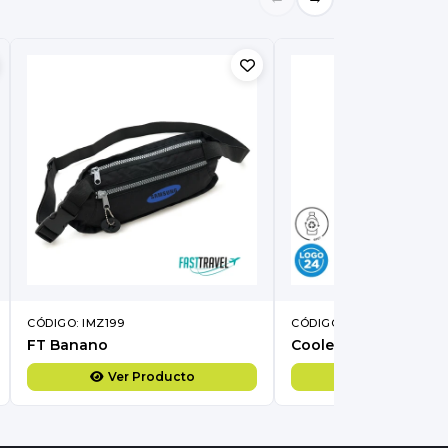
CÓDIGO: IMZ199
CÓDIGO: IMZ195
FT Banano
Cooler Tone
Ver Producto
Ver Produc