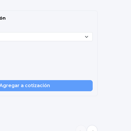
ión
Agregar a cotización
←
→