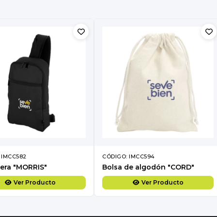
 IMCC582
CÓDIGO: IMCC594
era "MORRIS"
Bolsa de algodón "CORD"
Ver Producto
Ver Producto