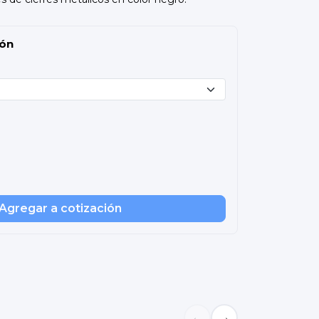
ión
Agregar a cotización
←
→