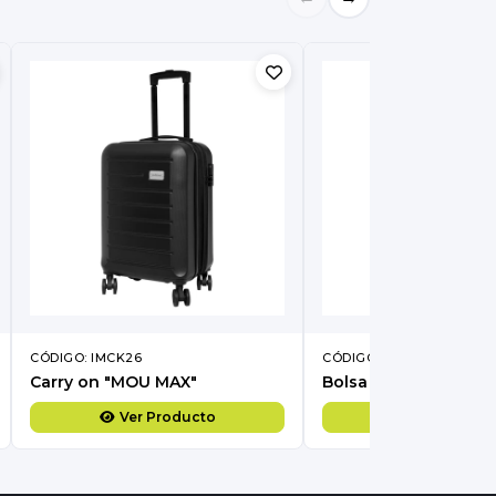
CÓDIGO: IMCK26
CÓDIGO: IMCC592
Carry on "MOU MAX"
Bolsa de algodón y y
Ver Producto
Ver Produc