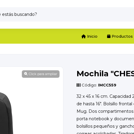
Inicio
Productos
Mochila "CHE
Click para ampliar
Código:
IMCC559
32 x 45 x 16 cm. Capacidad 
de hasta 16". Bolsillo frontal
Mug. Dos compartimentos co
porta notebook y documen
bolsillos pequeños y gancho 
correas acolchadas. Tirador