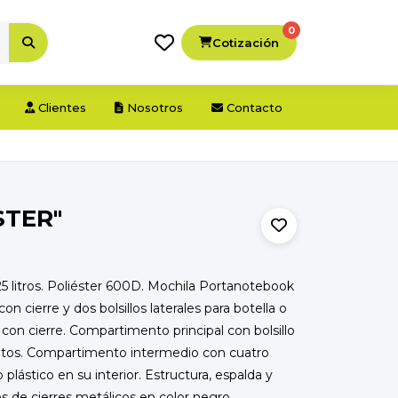
0
Cotización
Clientes
Nosotros
Contacto
STER"
25 litros. Poliéster 600D. Mochila Portanotebook
 con cierre y dos bolsillos laterales para botella o
n cierre. Compartimento principal con bolsillo
tos. Compartimento intermedio con cuatro
plástico en su interior. Estructura, espalda y
es de cierres metálicos en color negro.