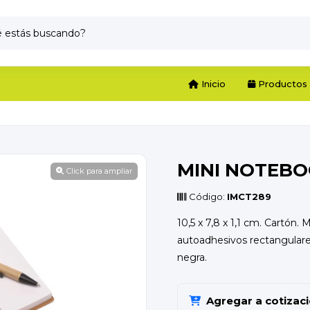
Inicio
Productos
MINI NOTEBO
Click para ampliar
Código:
IMCT289
10,5 x 7,8 x 1,1 cm. Cartón. M
autoadhesivos rectangulares
negra.
Agregar a cotizac