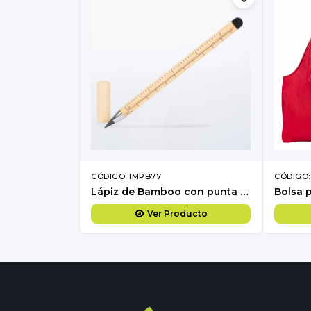
CÓDIGO: IMPB77
CÓDIGO:
Lápiz de Bamboo con punta Tungsteno, Puntero Touch-Screen y regla de medir
Ver Producto