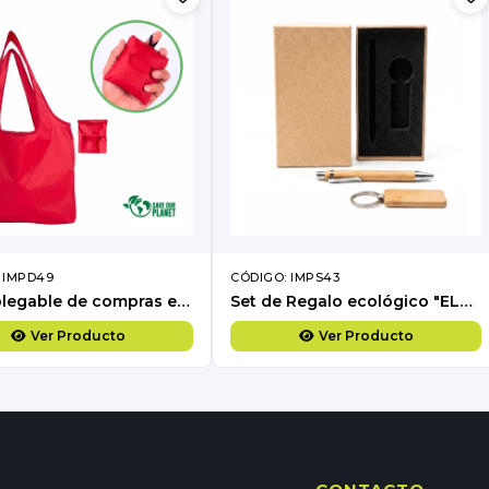
 IMPD49
CÓDIGO: IMPS43
Bolsa plegable de compras en tela reciclada RPET 15L
Set de Regalo ecológico "ELAIN" bamboo.
Ver Producto
Ver Producto