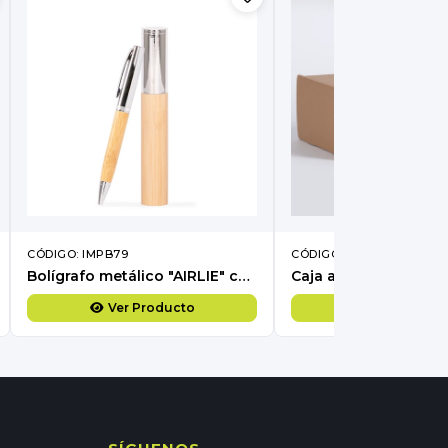
CÓDIGO: IMPB79
CÓDIGO: IMPF25
Bolígrafo metálico "AIRLIE" con grip de bamboo y estuche.
Ver Producto
Ver Produc