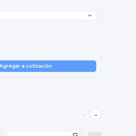
Agregar a cotización
←
→