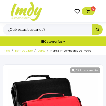
0
Categorías
Inicio
Tiempo Libre
Otros
Manta Impermeable de Picnic
Click para ampliar