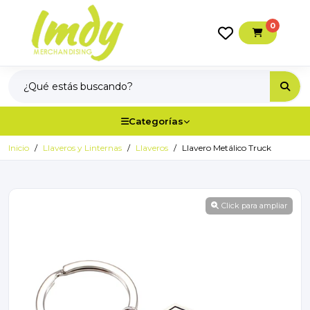
0
Categorías
Inicio
Llaveros y Linternas
Llaveros
Llavero Metálico Truck
Click para ampliar