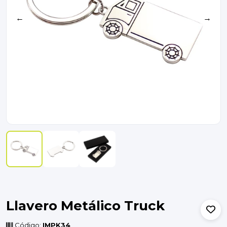
←
→
Llavero Metálico Truck
Código:
IMPK34