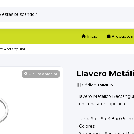
Inicio
Productos
ico Rectangular
Llavero Metál
Click para ampliar
Código:
IMPK15
Llavero Metálico Rectangul
con cuna aterciopelada.
• Tamaño: 1.9 x 4.8 x 0.5 cm.
• Colores:
• Sugerencia: Serigrafía, Pa