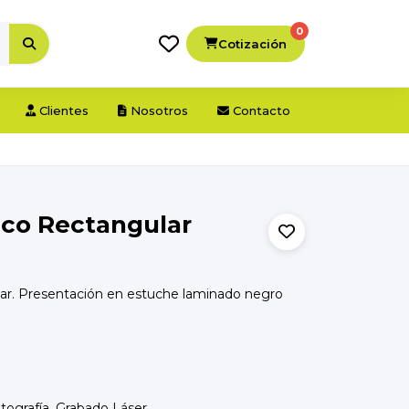
0
Cotización
Clientes
Nosotros
Contacto
ico Rectangular
ar. Presentación en estuche laminado negro
ntografía, Grabado Láser.