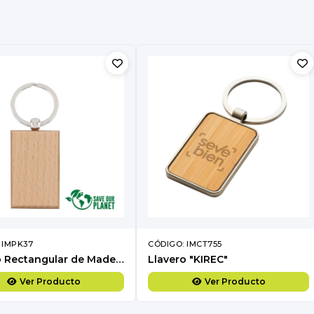
 IMPK37
CÓDIGO: IMCT755
Llavero Rectangular de Madera
Llavero "KIREC"
Ver Producto
Ver Producto