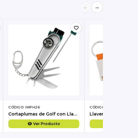
←
→
CÓDIGO: IMPH26
CÓDIGO: IMPK29
Cortaplumas de Golf con Llavero
Llavero Metálico Str
Ver Producto
Ver Produc