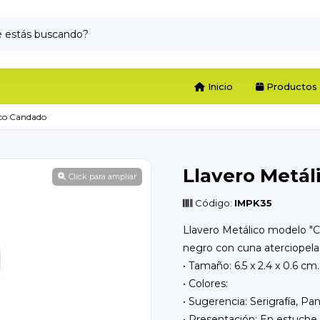
Inicio
Productos
ico Candado
Llavero Metá
Click para ampliar
Código:
IMPK35
Llavero Metálico modelo "
negro con cuna aterciopela
• Tamaño: 6.5 x 2.4 x 0.6 cm.
• Colores:
• Sugerencia: Serigrafía, Pa
• Presentación: En estuche