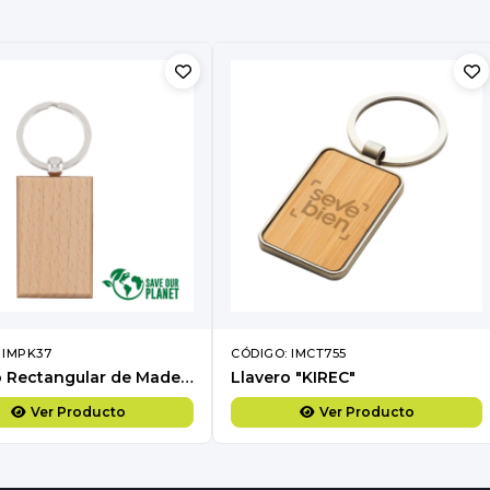
 IMPK37
CÓDIGO: IMCT755
Llavero Rectangular de Madera
Llavero "KIREC"
Ver Producto
Ver Producto