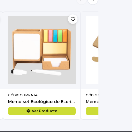
CÓDIGO: IMPN141
CÓDIGO: IMPN63
Memo set Ecológico de Escritorio "RIGUS".
Memo Set Ecológico
Ver Producto
Ver Produc