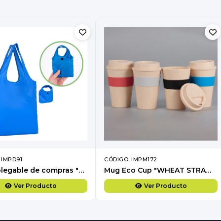
 IMPD91
CÓDIGO: IMPM172
Bolsa plegable de compras "ROOM"
Mug Eco Cup "WHEAT STRAW" 355cc con banda silicona
Ver Producto
Ver Producto