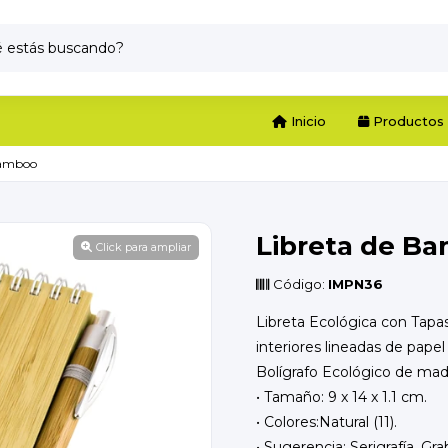
Inicio
Productos
Bamboo
Libreta de B
Click para ampliar
Código:
IMPN36
Libreta Ecológica con Tap
interiores lineadas de papel
Bolígrafo Ecológico de mad
• Tamaño: 9 x 14 x 1.1 cm.
• Colores:Natural (11).
• Sugerencia: Serigrafía, Gr