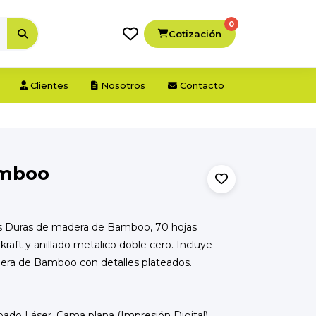
0
Cotización
Clientes
Nosotros
Contacto
amboo
as Duras de madera de Bamboo, 70 hojas
 kraft y anillado metalico doble cero. Incluye
era de Bamboo con detalles plateados.
abado Láser, Cama plana (Impresión Digital).