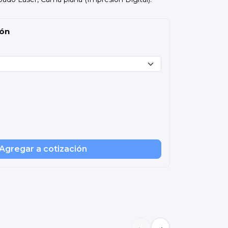
ión
Agregar a cotización
←
→