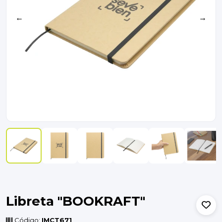
←
→
Libreta "BOOKRAFT"
Código:
IMCT671