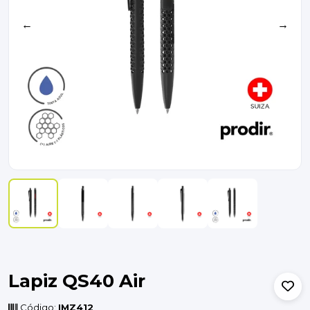
←
→
Lapiz QS40 Air
Código:
IMZ412