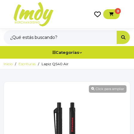
0
Categorías
Inicio
Escrituras
Lapiz QS40 Air
Click para ampliar