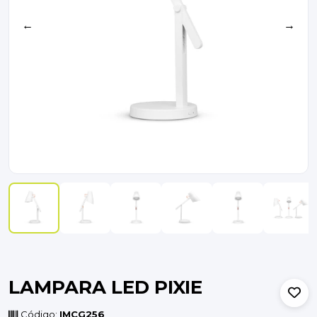
←
→
LAMPARA LED PIXIE
Código:
IMCG256