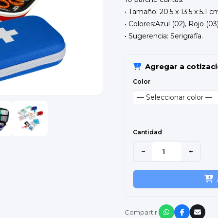
• Tamaño: 20.5 x 13.5 x 5.1 c
• Colores:Azul (02), Rojo (03)
• Sugerencia: Serigrafía.
Agregar a cotizac
Color
Cantidad
−
+
Compartir: