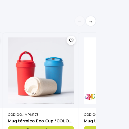
←
→
CÓDIGO: IMPM173
CÓDIGO: IMZ318
Mug térmico Eco Cup "COLOR WHEAT" 360cc
Mug Unico