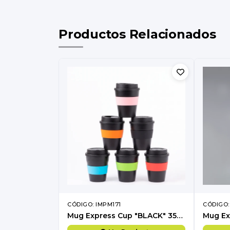
Productos Relacionados
CÓDIGO: IMPM171
CÓDIGO:
Mug Express Cup "BLACK" 356cc con banda silicona