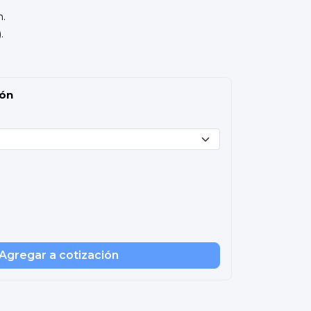
m.
.
ión
Agregar a cotización