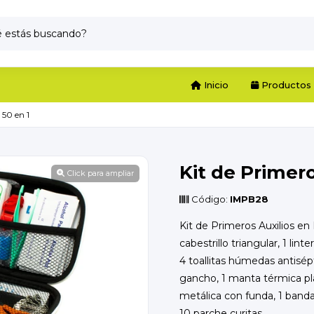
Inicio
Productos
 50 en 1
Kit de Primero
Click para ampliar
Código:
IMPB28
Kit de Primeros Auxilios en 
cabestrillo triangular, 1 lint
4 toallitas húmedas antisépti
gancho, 1 manta térmica pla
metálica con funda, 1 banda 
10 parche curitas.