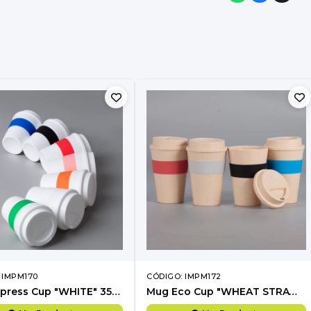
 IMPM170
CÓDIGO: IMPM172
Mug Express Cup "WHITE" 356cc con banda silicona
Mug Eco Cup "WHEAT STRAW" 355cc con banda silicona