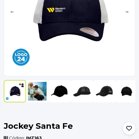
←
→
Jockey Santa Fe
Código:
IMZ163