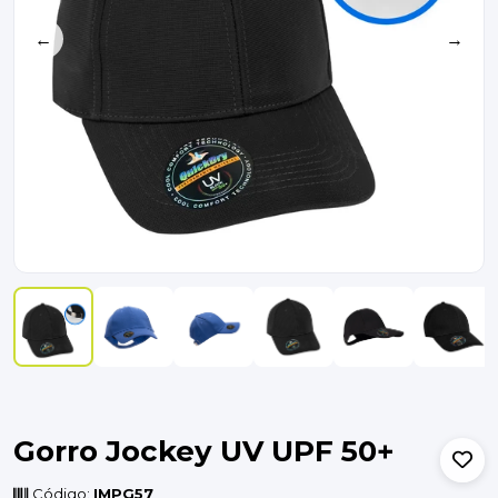
←
→
Gorro Jockey UV UPF 50+
Código:
IMPG57