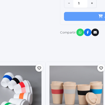
−
+
Compartir: