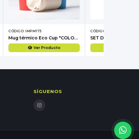
CÓDIGO: IMPM173
CÓDIGO: IMCT615
Mug térmico Eco Cup "COLOR WHEAT" 360cc
SET DE MATE "MAT&
Ver Producto
Ver Produc
SÍGUENOS