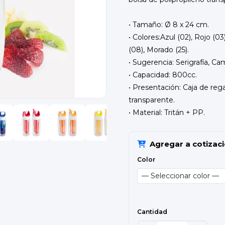
• Tamaño: Ø 8 x 24 cm.
• Colores:Azul (02), Rojo (03
(08), Morado (25).
• Sugerencia: Serigrafía, Ca
• Capacidad: 800cc.
• Presentación: Caja de rega
transparente.
• Material: Tritán + PP.
Agregar a cotizac
Color
Cantidad