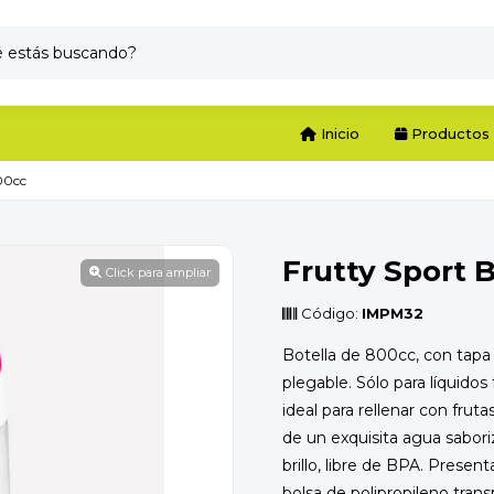
Inicio
Productos
00cc
Frutty Sport 
Click para ampliar
Código:
IMPM32
Botella de 800cc, con tapa 
plegable. Sólo para líquidos f
ideal para rellenar con fruta
de un exquisita agua saboriz
brillo, libre de BPA. Presen
bolsa de polipropileno tran