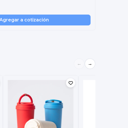
Agregar a cotización
←
→