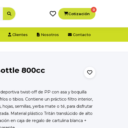
0
Cotización
Clientes
Nosotros
Contacto
Bottle 800cc
deportiva twist-off de PP con asa y boquilla
ríos o tibios. Contiene un práctico filtro interior,
s, hojas, semillas, yerba mate o té, para disfrutar
ada. Material plástico Tritán translúcido de alto
tación en caja de regalo de cartulina blanca +
sparente.