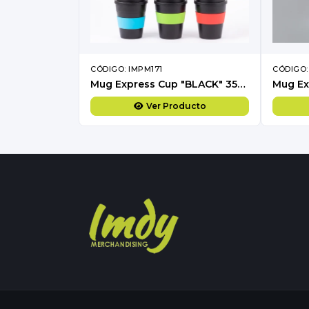
CÓDIGO: IMPM171
CÓDIGO:
Mug Express Cup "BLACK" 356cc con banda silicona
Ver Producto