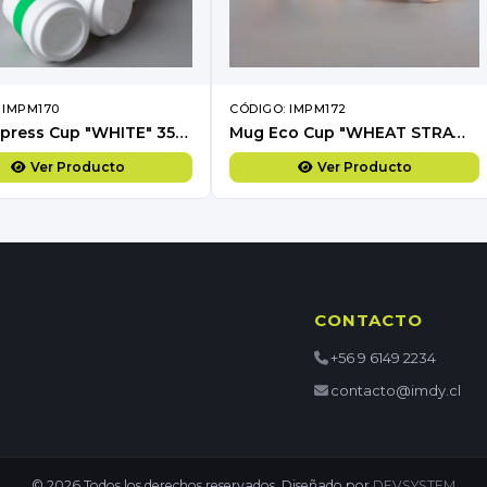
 IMPM170
CÓDIGO: IMPM172
Mug Express Cup "WHITE" 356cc con banda silicona
Mug Eco Cup "WHEAT STRAW" 355cc con banda silicona
Ver Producto
Ver Producto
CONTACTO
+56 9 6149 2234
contacto@imdy.cl
© 2026 Todos los derechos reservados. Diseñado por
DEVSYSTEM