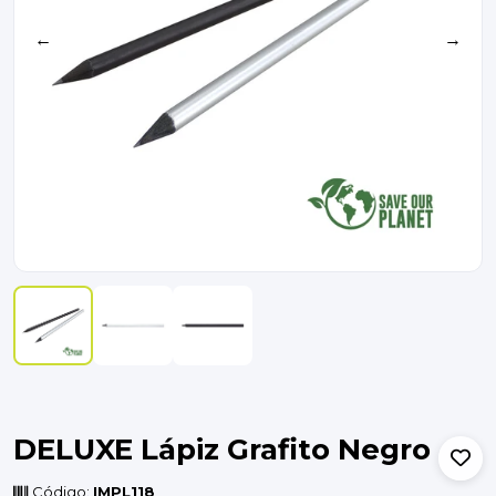
←
→
DELUXE Lápiz Grafito Negro
Código:
IMPL118