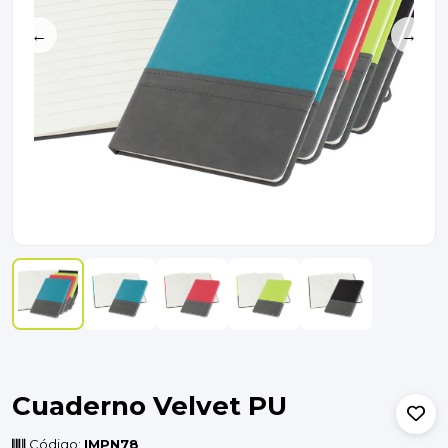
←
→
Cuaderno Velvet PU
Código:
IMPN78