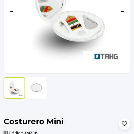
←
→
Costurero Mini
Código:
IMZ18