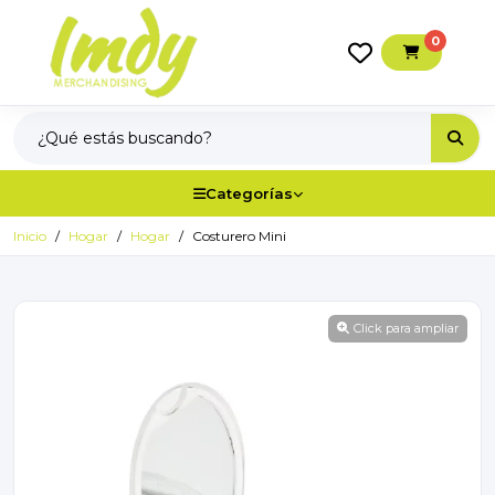
0
Categorías
Inicio
Hogar
Hogar
Costurero Mini
Click para ampliar