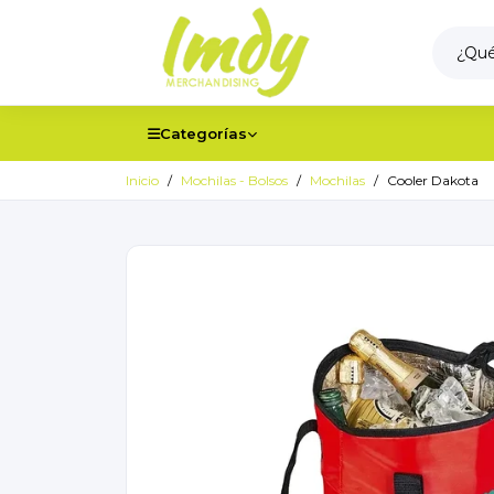
Categorías
Inicio
Mochilas - Bolsos
Mochilas
Cooler Dakota