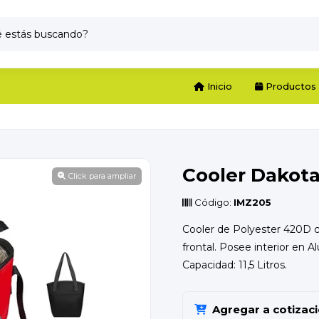
Inicio
Productos
Cooler Dakot
Click para ampliar
Código:
IMZ205
Cooler de Polyester 420D co
frontal. Posee interior en 
Capacidad: 11,5 Litros.
Agregar a cotizac