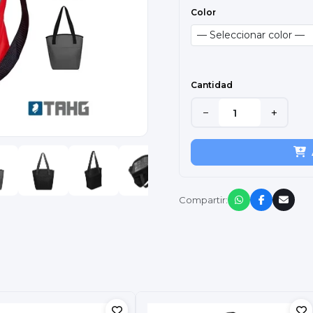
Color
Cantidad
−
+
Compartir: