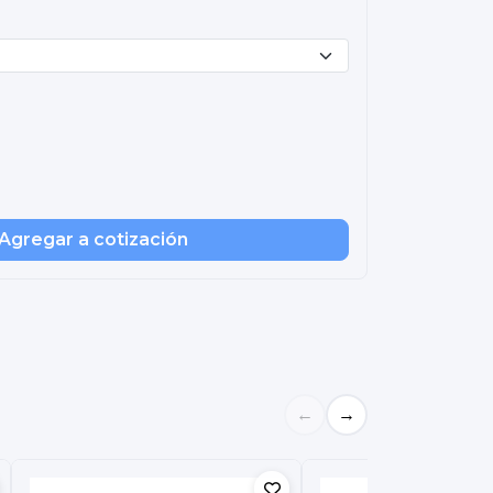
Agregar a cotización
←
→