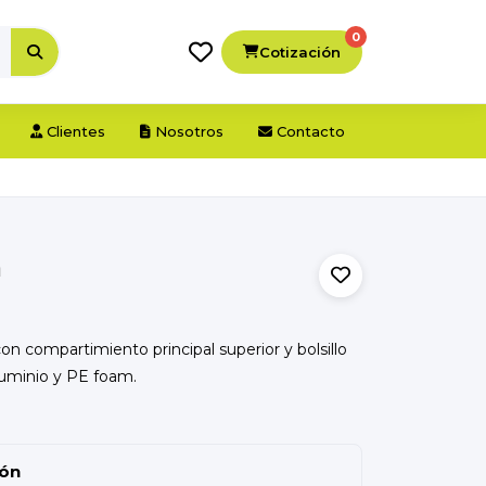
0
Cotización
Clientes
Nosotros
Contacto
a
n compartimiento principal superior y bolsillo
Aluminio y PE foam.
ión